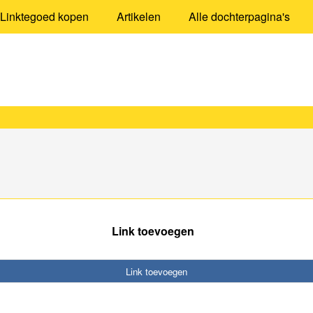
Linktegoed kopen
Artikelen
Alle dochterpagina's
Link toevoegen
Link toevoegen