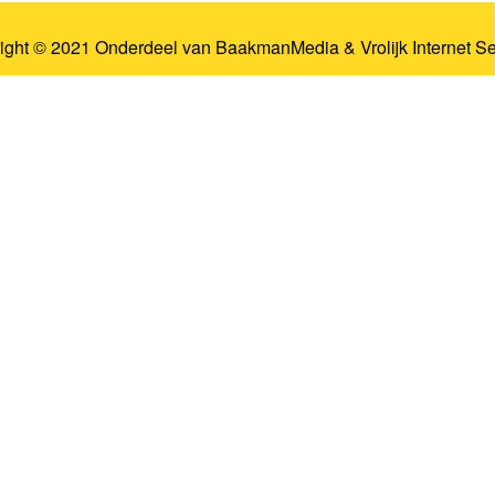
ight © 2021 Onderdeel van
BaakmanMedia
&
Vrolijk Internet S