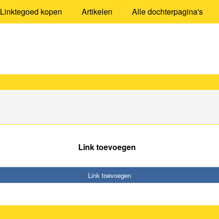
Linktegoed kopen
Artikelen
Alle dochterpagina's
Link toevoegen
Link toevoegen