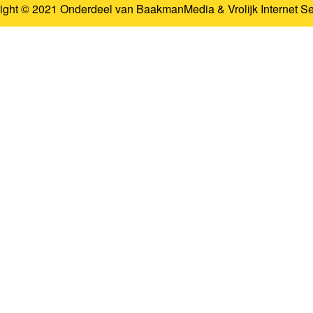
ight © 2021 Onderdeel van
BaakmanMedia
&
Vrolijk Internet S