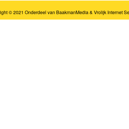
ight © 2021 Onderdeel van
BaakmanMedia
&
Vrolijk Internet S