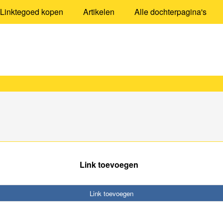
Linktegoed kopen
Artikelen
Alle dochterpagina's
Link toevoegen
Link toevoegen